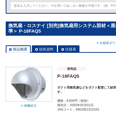
換気扇・ロスナイ [別売]換気扇用システム部材＜
準＞ P-18FAQ5
仕様表ダウン
製品概要
技術資料
仕様表
P-18FAQ5
ダクト用換気扇などをダクト配管して給
す。
価格：8,600円（税別）
発売日：2005年05月01日
画像拡大
JANコード：4902901522543