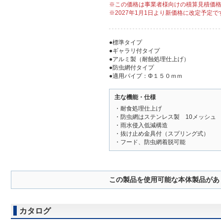
※この価格は事業者様向けの積算見積価
※2027年1月1日より新価格に改定予定で
●標準タイプ
●ギャラリ付タイプ
●アルミ製（耐蝕処理仕上げ）
●防虫網付タイプ
●適用パイプ：Φ１５０ｍｍ
主な機能・仕様
・耐食処理仕上げ
・防虫網はステンレス製 10メッシュ
・雨水侵入低減構造
・抜け止め金具付（スプリング式）
・フード、防虫網着脱可能
この製品を使用可能な本体製品があ
カタログ