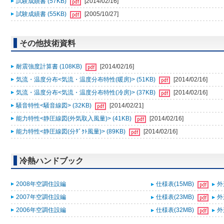
試験成績書 (57KB)
[2014/02/16]
試験成績書 (55KB)
[2005/10/27]
その他技術資料
耐震強度計算書 (108KB)
[2014/02/16]
気流・温度分布<気流・温度分布特性(暖房)> (51KB)
[2014/02/16]
気流・温度分布<気流・温度分布特性(冷房)> (37KB)
[2014/02/16]
騒音特性<騒音線図> (32KB)
[2014/02/21]
能力特性<静圧線図(外気取入風量)> (41KB)
[2014/02/16]
能力特性<静圧線図(分ﾀﾞｸﾄ風量)> (89KB)
[2014/02/16]
冷熱ハンドブック
2008年空調住設編
仕様表(15MB)
外
2007年空調住設編
仕様表(23MB)
外
2006年空調住設編
仕様表(32MB)
外