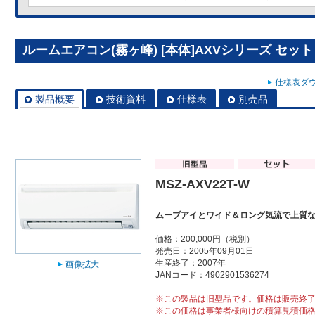
ルームエアコン(霧ヶ峰) [本体]AXVシリーズ セット M
仕様表ダウ
製品概要
技術資料
仕様表
別売品
MSZ-AXV22T-W
ムーブアイとワイド＆ロング気流で上質
価格：200,000円（税別）
発売日：2005年09月01日
生産終了：2007年
画像拡大
JANコード：4902901536274
※この製品は旧型品です。価格は販売終
※この価格は事業者様向けの積算見積価