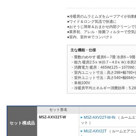
●冷暖房のムラとムダをムーブアイが自
●ワイド＆ロング気流で快適に
●おそうじ簡単＆おまかせ内部クリーンで
●業界初、アレル・除菌フィルターで空気
●室内、室外Ｗでコンパクト
主な機能・仕様
・畳数のめやす 暖房6～7畳 冷房6～9畳
・能力 暖房2.5ｋＷ(0.7～4.0ｋＷ) 冷房2.
・消費電力 暖房：465W(125～1070W) 
・室内ユニット寸法：高さ298×幅780×
・室外ユニット寸法：高さ540×幅684(+6
・単相100V
・冷暖房平均エネルギー消費効率：5.28
セット形名
MSZ-AXV22T-W
MSZ-AXV22T-W-IN
（ ルームエ
セット構成品
ット ）
MUZ-AXV22T
（ ルームエアコン