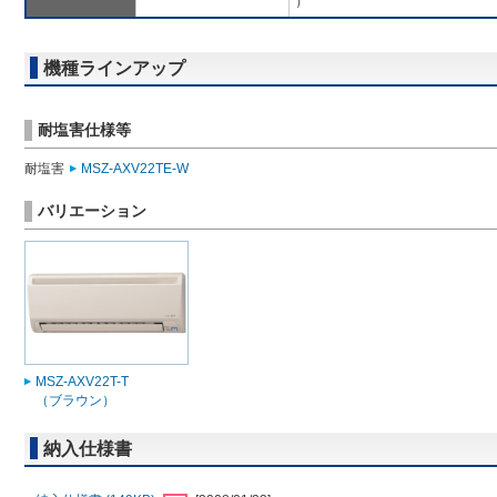
）
機種ラインアップ
耐塩害仕様等
耐塩害
MSZ-AXV22TE-W
バリエーション
MSZ-AXV22T-T
（ブラウン）
納入仕様書