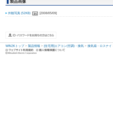
製品画像
外観写真 (52KB)
[2008/05/09]
WIN2Kトップ
製品情報
[住宅用]エアコン(空調)・換気
換気扇・ロスナイ