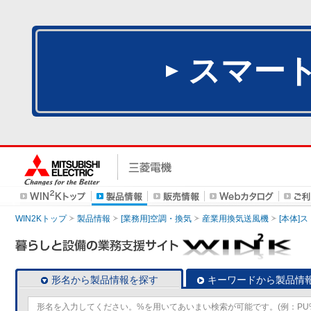
スマー
WIN2Kトップ
製品情報
[業務用]空調・換気
産業用換気送風機
[本体]
形名から製品情報を探す
キーワードから製品情