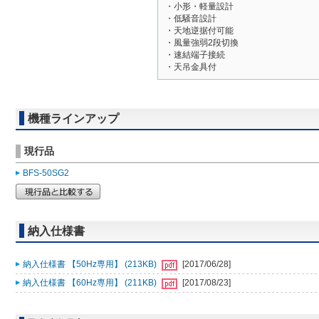
・小形・軽量設計
・低騒音設計
・天地逆据付可能
・風量強弱2段切換
・速結端子接続
・天吊金具付
機種ラインアップ
現行品
BFS-50SG2
納入仕様書
納入仕様書 【50Hz専用】 (213KB)
[2017/06/28]
納入仕様書 【60Hz専用】 (211KB)
[2017/08/23]