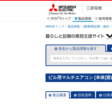
WIN2Kトップ
製品情報
[業務用]空調・換気
形名から製品情報を探す
ビル用マルチエアコン [本体]室内
製品概要
技術資料
仕様