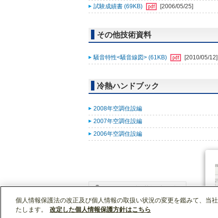
試験成績書 (69KB)
[2006/05/25]
その他技術資料
騒音特性<騒音線図> (61KB)
[2010/05/12]
冷熱ハンドブック
2008年空調住設編
2007年空調住設編
2006年空調住設編
個人情報保護法の改正及び個人情報の取扱い状況の変更を鑑みて、当社
WIN2Kトップ
製品情報
[業務用]空調・換気
たします。
改定した個人情報保護方針はこちら