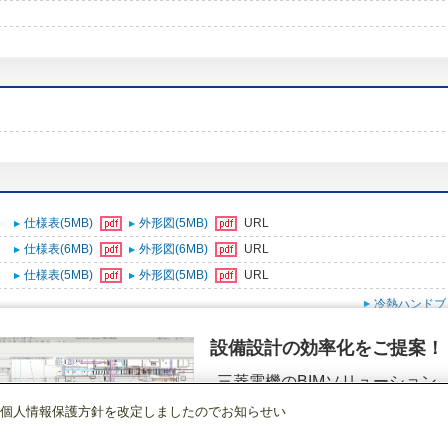
仕様表(5MB)
外形図(5MB)
URL
仕様表(6MB)
外形図(6MB)
URL
仕様表(5MB)
外形図(5MB)
URL
冷熱ハンドブ
設備設計の効率化をご提案！
三菱電機のBIMソリューション
（空調.換気.照明）
個人情報保護方針を改定しましたのでお知らせい
ビル用マルチエアコン
[本体]室内ユニット
4方向天井カセット形
PLFY-P56
詳細を見る