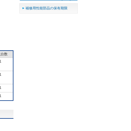
補修用性能部品の保有期限
成台数
1
1
1
1