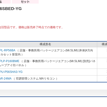
56SBED-YG
は旧型品です。価格は販売終了時点での価格です。
構成形名
構
PL-RP56BA
（ 店舗・事務所用パッケージエアコン(Mr.SLIM) [本体]4方向
井カセット形室内 ）
PLP-P160BWE
（ 店舗・事務所用パッケージエアコン(Mr.SLIM) [別売]パネ
ムーブアイ付パネル ）
PU-P56SHA3-YG
AR-24MA
（ 空調管理システム MAリモコン ）