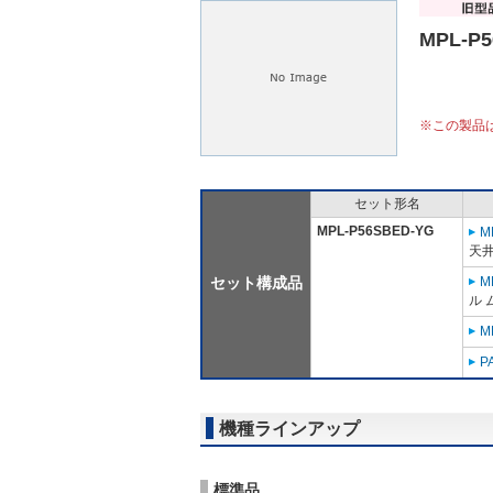
MPL-P
※この製品
セット形名
MPL-P56SBED-YG
M
天
セット構成品
M
ル 
M
P
機種ラインアップ
標準品