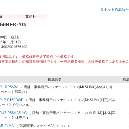
セット構成品を
P56BEK-YG
000円（税別）
6年11月01日
902901575198
は旧型品です。価格は販売終了時点での価格です。
は事業者様向けの積算見積価格であり、一般消費者様向けの販売価格ではありませ
構成形名
構
PL-RP56BA
（ 店舗・事務所用パッケージエアコン(Mr.SLIM) [本体]4方向
井カセット形室内 ）
PLP-P160BWE
（ 店舗・事務所用パッケージエアコン(Mr.SLIM) [別売]パネ
ムーブアイ付パネル ）
PUZ-P56HA5-YG
（ 店舗・事務所用パッケージエアコン(Mr.SLIM) [本体]室
ニット 沖縄専用 ）
AR-24MA
（ 空調管理システム MAリモコン ）