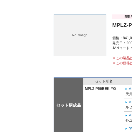
MPLZ-
価格：841,
発売日：200
JANコード：4
※この製品
※この価格
セット形名
MPLZ-P56BEK-YG
M
天
M
セット構成品
ル 
M
外ユ
P