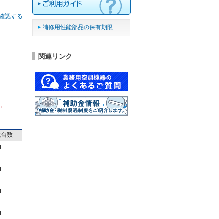
確認する
補修用性能部品の保有期限
関連リンク
ん。
成台数
1
1
1
1