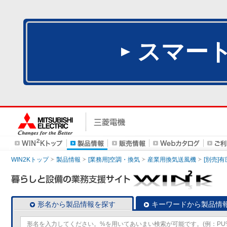
スマー
WIN2Kトップ
製品情報
[業務用]空調・換気
産業用換気送風機
[別売]
形名から製品情報を探す
キーワードから製品情