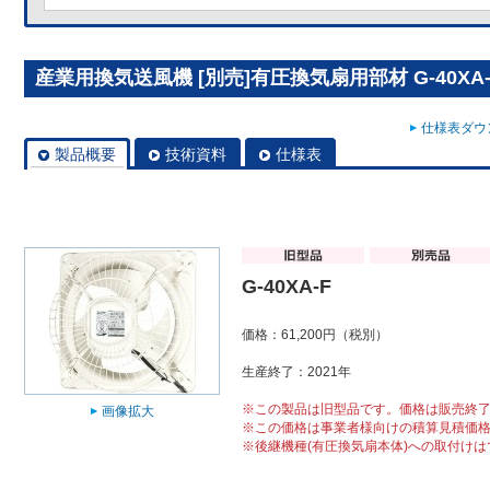
産業用換気送風機 [別売]有圧換気扇用部材 G-40XA-
仕様表ダウン
製品概要
技術資料
仕様表
G-40XA-F
価格：61,200円（税別）
生産終了：2021年
※この製品は旧型品です。価格は販売終
画像拡大
※この価格は事業者様向けの積算見積価
※後継機種(有圧換気扇本体)への取付け