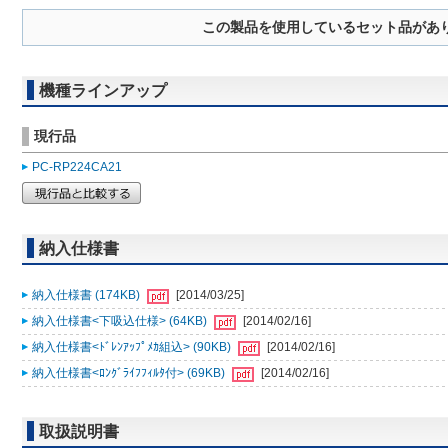
この製品を使用しているセット品があ
機種ラインアップ
現行品
PC-RP224CA21
納入仕様書
納入仕様書 (174KB)
[2014/03/25]
納入仕様書<下吸込仕様> (64KB)
[2014/02/16]
納入仕様書<ﾄﾞﾚﾝｱｯﾌﾟﾒｶ組込> (90KB)
[2014/02/16]
納入仕様書<ﾛﾝｸﾞﾗｲﾌﾌｨﾙﾀ付> (69KB)
[2014/02/16]
取扱説明書