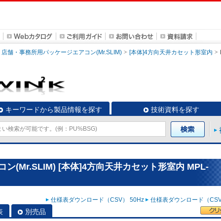
店舗・事務所用パッケージエアコン(Mr.SLIM)
[本体]4方向天井カセット形室内
キーワードから製品情報を探す
技術資料を探す
Mr.SLIM) [本体]4方向天井カセット形室内 MPL-
仕様表ダウンロード（CSV） 50Hz
仕様表ダウンロード（CSV）
表
別売品