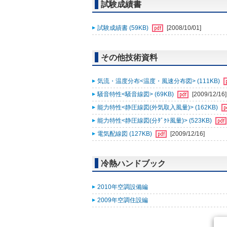
試験成績書
試験成績書 (59KB)
[2008/10/01]
その他技術資料
気流・温度分布<温度・風速分布図> (111KB)
騒音特性<騒音線図> (69KB)
[2009/12/16]
能力特性<静圧線図(外気取入風量)> (162KB)
能力特性<静圧線図(分ﾀﾞｸﾄ風量)> (523KB)
電気配線図 (127KB)
[2009/12/16]
冷熱ハンドブック
2010年空調設備編
2009年空調住設編