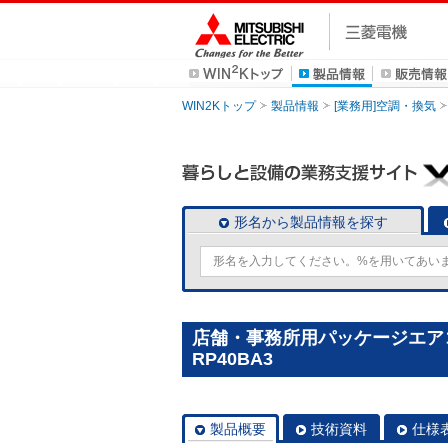
WIN2Kトップ
製品情報
[業務用]空調・換気
形名から製品情報を探す
店舗・事務所用パッケージエアコン(
RP40BA3
製品概要
技術資料
仕様