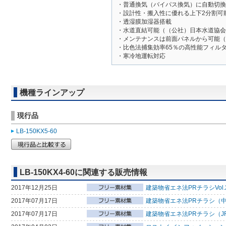
・普通換気（バイパス換気）に自動切換
・設計性・搬入性に優れる上下2分割可
・透湿膜加湿器搭載
・水道直結可能（（公社）日本水道協会
・メンテナンスは前面パネルから可能（
・比色法捕集効率65％の高性能フィル
・寒冷地運転対応
機種ラインアップ
現行品
LB-150KX5-60
LB-150KX4-60に関連する販売情報
2017年12月25日
建築物省エネ法PRチラシVol.
2017年07月17日
建築物省エネ法PRチラシ（中
2017年07月17日
建築物省エネ法PRチラシ（JR