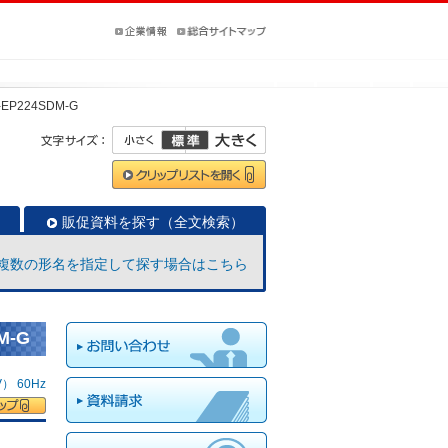
-EP224SDM-G
販促資料を探す（全文検索）
複数の形名を指定して探す場合はこちら
M-G
 60Hz