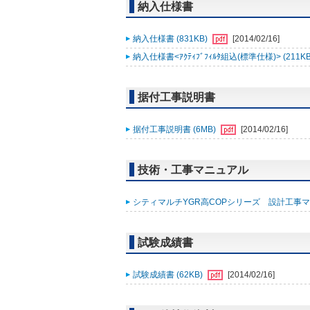
納入仕様書
納入仕様書 (831KB)
[2014/02/16]
納入仕様書<ｱｸﾃｨﾌﾞﾌｨﾙﾀ組込(標準仕様)> (211K
据付工事説明書
据付工事説明書 (6MB)
[2014/02/16]
技術・工事マニュアル
シティマルチYGR高COPシリーズ 設計工事マニ
試験成績書
試験成績書 (62KB)
[2014/02/16]