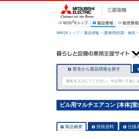
WIN2Kトップ
製品情報
[業務用]空調・換気
形名から製品情報を探す
ビル用マルチエアコン [本体]室外ユ
製品概要
技術資料
仕様