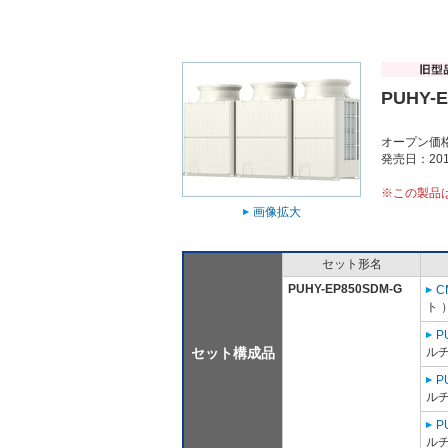
PUHY-
オープン価
発売日：201
※この製品
画像拡大
セット形名
PUHY-EP850SDM-G
C
ト 
P
セット構成品
ルチ
P
ルチ
P
ルチ