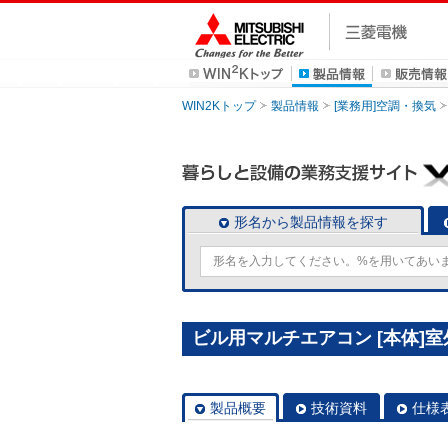
WIN2Kトップ
製品情報
[業務用]空調・換気
形名から製品情報を探す
ビル用マルチエアコン [本体]室外ユ
製品概要
技術資料
仕様