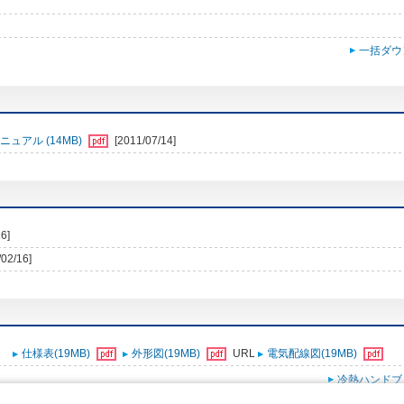
一括ダウ
ュアル (14MB)
[2011/07/14]
6]
/02/16]
仕様表(19MB)
外形図(19MB)
URL
電気配線図(19MB)
冷熱ハンドブ