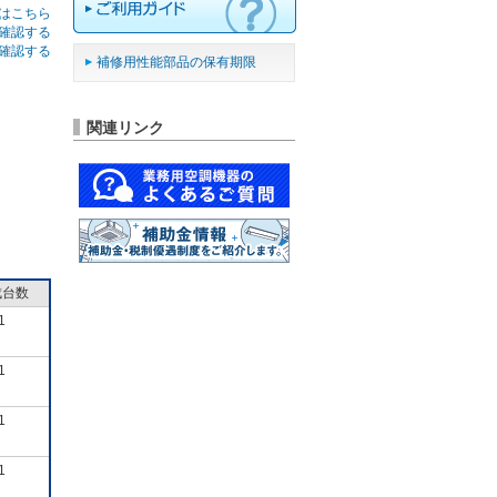
はこちら
確認する
確認する
補修用性能部品の保有期限
関連リンク
成台数
1
1
1
1