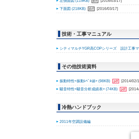
左側面図 (119KB)
[2016/03/17]
下面図 (218KB)
[2016/03/17]
技術・工事マニュアル
シティマルチYGR高COPシリーズ 設計工事マニ
その他技術資料
振動特性<振動ﾚﾍﾞﾙ値> (98KB)
[2014/02/1
騒音特性<騒音分析成績表> (74KB)
[2014
冷熱ハンドブック
2011年空調設備編