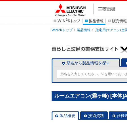
WIN2Kトップ
製品情報
[住宅用]エアコン(空
形名から製品情報を探す
ルームエアコン(霧ヶ峰) [本体]A
製品概要
技術資料
仕様