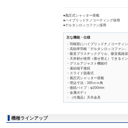
●風圧式シャッター搭載
●ハイブリッドナノコーティング採用
●デルタシロッコファン採用
主な機能・仕様
・羽根部にハイブリッドナノコーティン
・高効率羽根「デルタシロッコファン」
・吸音プラスチックグリル、吸音風路採
・天井材が使用（着せ替え）できるイン
・グリルアジャスト機能付
・速結端子接続
・スライド脱着式
・風圧式シャッター搭載
・埋込寸法：395ｍｍ角
・接続パイプ：φ200mm
・金属ボディ
・（付属品）天吊金具
機種ラインアップ