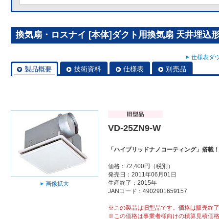
換気扇・ロスナイ [本体]ダクト用換気扇 天井埋込形 V
仕様表ダウ
製品概要
技術資料
仕様表
別売品
VD-25ZN9-W
「ハイブリッドナノコーティング」搭載
価格：72,400円（税別）
発売日：2011年06月01日
生産終了：2015年
画像拡大
JANコード：4902901659157
※この製品は旧型品です。価格は販売終
※この価格は事業者様向けの積算見積価