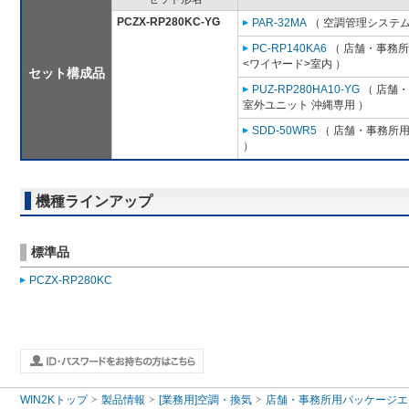
PCZX-RP280KC-YG
PAR-32MA
（ 空調管理システム
PC-RP140KA6
（ 店舗・事務所用
<ワイヤード>室内 ）
セット構成品
PUZ-RP280HA10-YG
（ 店舗・
室外ユニット 沖縄専用 ）
SDD-50WR5
（ 店舗・事務所用パ
）
機種ラインアップ
標準品
PCZX-RP280KC
WIN2Kトップ
製品情報
[業務用]空調・換気
店舗・事務所用パッケージエアコン