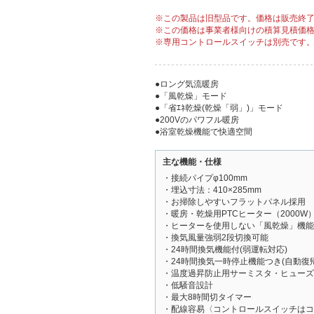
※この製品は旧型品です。価格は販売終
※この価格は事業者様向けの積算見積価
※専用コントロールスイッチは別売です
●ロング気流暖房
●「風乾燥」モード
●「省ｴﾈ乾燥(乾燥「弱」)」モード
●200Vのパワフル暖房
●浴室乾燥機能で快適空間
主な機能・仕様
・接続パイプφ100mm
・埋込寸法：410×285mm
・お掃除しやすいフラットパネル採用
・暖房・乾燥用PTCヒーター（2000W
・ヒーターを使用しない「風乾燥」機能
・換気風量強弱2段切換可能
・24時間換気機能付(弱運転対応)
・24時間換気一時停止機能つき(自動復帰
・温度過昇防止用サーミスタ・ヒューズ
・低騒音設計
・最大8時間切タイマー
・配線容易〈コントロールスイッチはコ