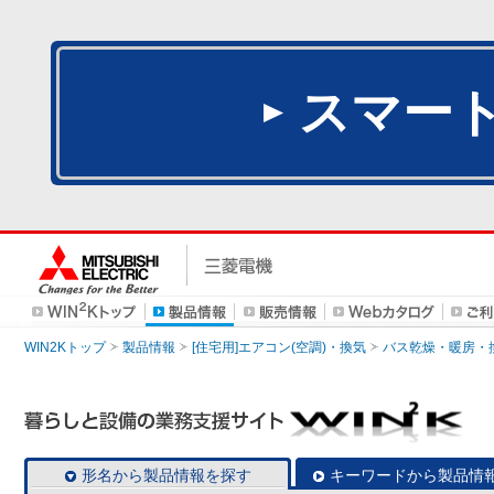
スマー
WIN2Kトップ
製品情報
[住宅用]エアコン(空調)・換気
バス乾燥・暖房・
形名から製品情報を探す
キーワードから製品情