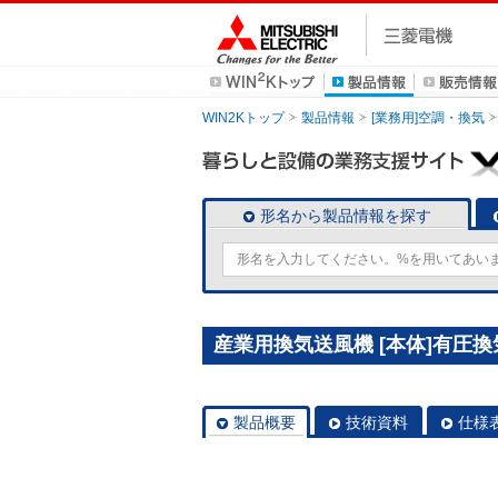
WIN2Kトップ
製品情報
[業務用]空調・換気
形名から製品情報を探す
産業用換気送風機 [本体]有圧換気扇
製品概要
技術資料
仕様