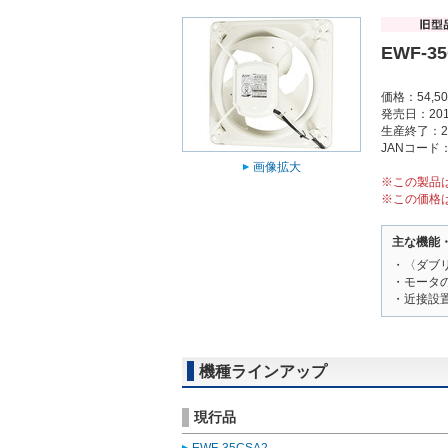
EWF-3
価格：54,5
発売日：201
生産終了：2
JANコード：4
画像拡大
※この製品
※この価格
主な機能
・〈ダブ
・モータ
・近接設
機種ラインアップ
現行品