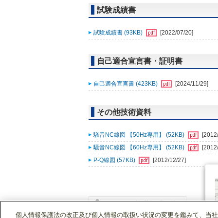
試験成績書
試験成績書 (93KB)
[2022/07/20]
自己適合宣言書・証明書
自己適合宣言書 (423KB)
[2024/11/29]
その他技術資料
騒音NC線図 【50Hz専用】 (52KB)
[2012
騒音NC線図 【60Hz専用】 (52KB)
[2012
P-Q線図 (57KB)
[2012/12/27]
個人情報保護法の改正及び個人情報の取扱い状況の変更を鑑みて、当社