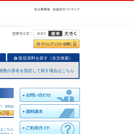
販促資料を探す（全文検索）
複数の形名を指定して探す場合はこちら
 60Hz
はこちら