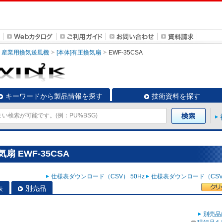
産業用換気送風機
[本体]有圧換気扇
EWF-35CSA
キーワードから製品情報を探す
技術資料を探す
 EWF-35CSA
仕様表ダウンロード（CSV） 50Hz
仕様表ダウンロード（CSV）
表
別売品
別売品