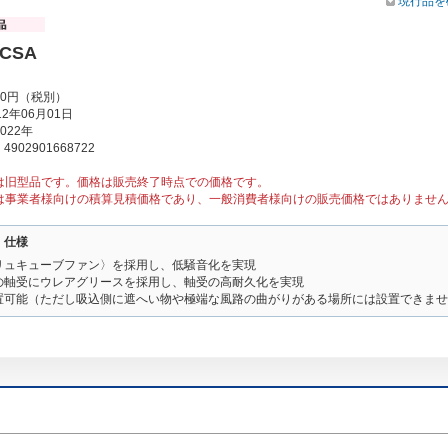
現行品を
5CSA
00円（税別）
2年06月01日
022年
902901668722
は旧型品です。価格は販売終了時点での価格です。
は事業者様向けの積算見積価格であり、一般消費者様向けの販売価格ではありませ
・仕様
リュキューブファン〉を採用し、低騒音化を実現
の軸受にウレアグリースを採用し、軸受の高耐久化を実現
置可能（ただし吸込側に遮へい物や極端な風路の曲がりがある場所には設置できませ