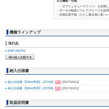
主な機能・仕様
・〈ダブリュキューブファン〉を採用し
・モータの軸受にウレアグリースを採用
・近接設置可能（ただし吸込側に遮へい
機種ラインアップ
現行品
EWF-40ETA2
納入仕様書
納入仕様書 【50Hz専用】 (207KB)
[2017/10/11]
納入仕様書 【60Hz専用】 (207KB)
[2017/10/11]
取扱説明書