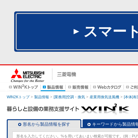
スマー
WIN2Kトップ
製品情報
[業務用]空調・換気
産業用換気送風機
[本体]
形名から製品情報を探す
キーワードから製品情