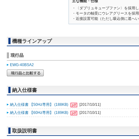
主な機能・仕様
・〈ダブリュキューブファン〉を採用し
・モータの軸受にウレアグリースを採用
・近接設置可能（ただし吸込側に遮へい
機種ラインアップ
現行品
EWG-40BSA2
納入仕様書
納入仕様書 【50Hz専用】 (188KB)
[2017/10/11]
納入仕様書 【60Hz専用】 (189KB)
[2017/10/11]
取扱説明書