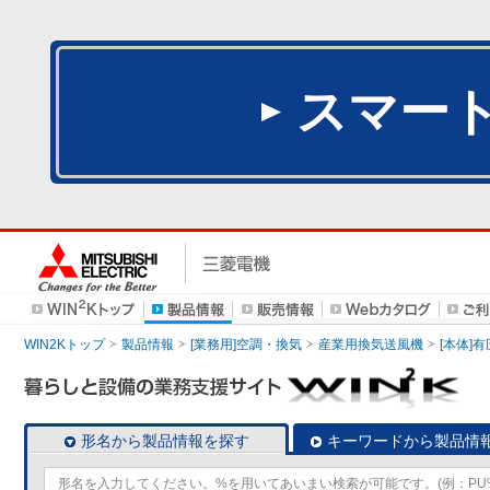
スマー
WIN2Kトップ
製品情報
[業務用]空調・換気
産業用換気送風機
[本体]
形名から製品情報を探す
キーワードから製品情