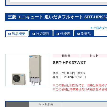
三菱 エコキュート 追いだきフルオート SRT-HPK37
仕様表ダウ
製品概要
技術資料
仕様表
別売品
SRT-HPK37WX7
価格：795,000円（税別）
発売日：2012年09月25日
※この製品は旧型品です。価格は販売終
※この価格は事業者様向けの積算見積価
セット形名