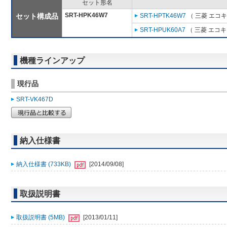
セット形名
SRT-HPK46W7
セット構成品
SRT-HPTK46W7
（ 三菱 エコ
SRT-HPUK60A7
（ 三菱 エコ
機種ラインアップ
現行品
SRT-VK467D
納入仕様書
納入仕様書 (733KB)
[2014/09/08]
取扱説明書
取扱説明書 (5MB)
[2013/01/11]