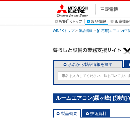
WIN2Kトップ
製品情報
[住宅用]エアコン(空
形名から製品情報を探す
ルームエアコン(霧ヶ峰) [別売]そ
製品概要
技術資料