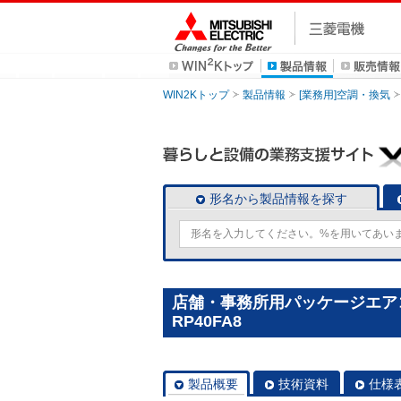
WIN2Kトップ
製品情報
[業務用]空調・換気
形名から製品情報を探す
店舗・事務所用パッケージエアコン(
RP40FA8
製品概要
技術資料
仕様