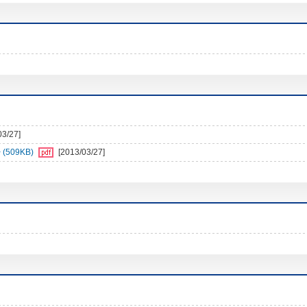
03/27]
509KB)
[2013/03/27]