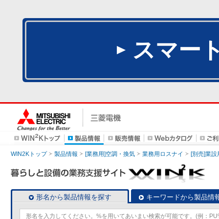
スマー
WIN2Kトップ
製品情報
[業務用]空調・換気
業務用ロスナイ
[別売]業
形名から製品情報を探す
キーワードから製品情