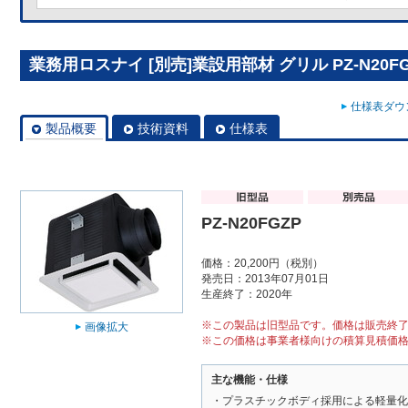
業務用ロスナイ [別売]業設用部材 グリル PZ-N20FG
仕様表ダウン
製品概要
技術資料
仕様表
PZ-N20FGZP
価格：20,200円（税別）
発売日：2013年07月01日
生産終了：2020年
※この製品は旧型品です。価格は販売終
画像拡大
※この価格は事業者様向けの積算見積価
主な機能・仕様
・プラスチックボディ採用による軽量化