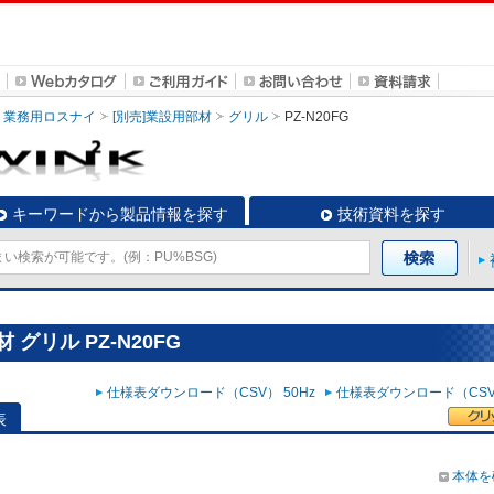
業務用ロスナイ
[別売]業設用部材
グリル
PZ-N20FG
キーワードから製品情報を探す
技術資料を探す
グリル PZ-N20FG
仕様表ダウンロード（CSV） 50Hz
仕様表ダウンロード（CSV）
表
本体を