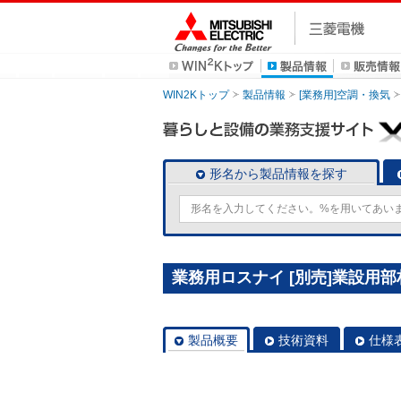
WIN2Kトップ
製品情報
[業務用]空調・換気
形名から製品情報を探す
業務用ロスナイ [別売]業設用部材 
製品概要
技術資料
仕様