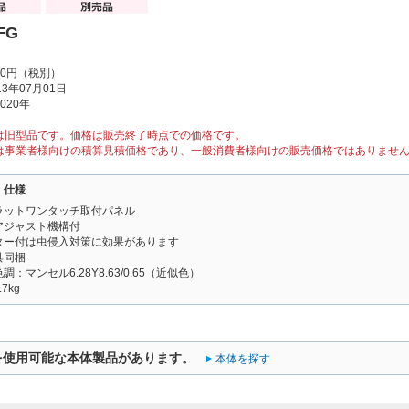
FG
00円（税別）
3年07月01日
020年
は旧型品です。価格は販売終了時点での価格です。
は事業者様向けの積算見積価格であり、一般消費者様向けの販売価格ではありませ
・仕様
ラットワンタッチ取付パネル
アジャスト機構付
ター付は虫侵入対策に効果があります
具同梱
：マンセル6.28Y8.63/0.65（近似色）
7kg
を使用可能な本体製品があります。
本体を探す