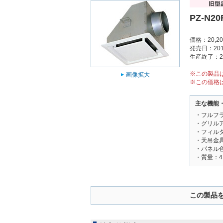
PZ-N20
価格：20,2
発売日：201
生産終了：2
※この製品
画像拡大
※この価格
主な機能
・フルフ
・グリル
・フィル
・天吊金
・パネル色調
・質量：4.
この製品