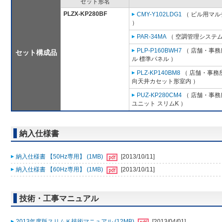
セット形名
PLZX-KP280BF
CMY-Y102LDG1
（ ビル用マル
）
PAR-34MA
（ 空調管理システム
PLP-P160BWH7
（ 店舗・事務所
セット構成品
ル 標準パネル ）
PLZ-KP140BM8
（ 店舗・事務所用
向天井カセット形室内 ）
PUZ-KP280CM4
（ 店舗・事務所
ユニット スリムK ）
納入仕様書
納入仕様書 【50Hz専用】 (1MB)
[2013/10/11]
納入仕様書 【60Hz専用】 (1MB)
[2013/10/11]
技術・工事マニュアル
2013年度版スリムＫ技術マニュアル (12MB)
[2013/04/01]