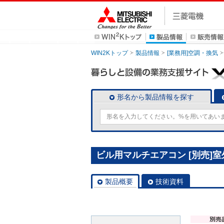
WIN2Kトップ
製品情報
[業務用]空調・換気
形名から製品情報を探す
ビル用マルチエアコン [別売]室外
製品概要
技術資料