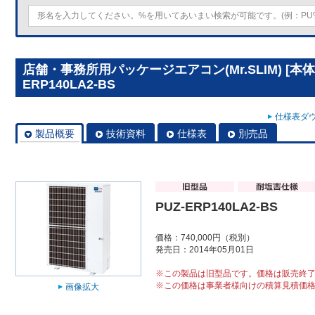
店舗・事務所用パッケージエアコン(Mr.SLIM) [本体
ERP140LA2-BS
仕様表ダウ
製品概要
技術資料
仕様表
別売品
PUZ-ERP140LA2-BS
価格：740,000円（税別）
発売日：2014年05月01日
※この製品は旧型品です。価格は販売終
※この価格は事業者様向けの積算見積価
画像拡大