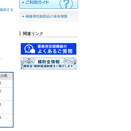
確認する
補修用性能部品の保有期限
関連リンク
ん。
成台数
1
2
1
1