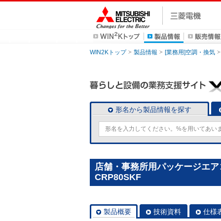
WIN2Kトップ
製品情報
[業務用]空調・換気
形名から製品情報を探す
店舗・事務所用パッケージエアコン(
CRP80SKF
製品概要
技術資料
仕様