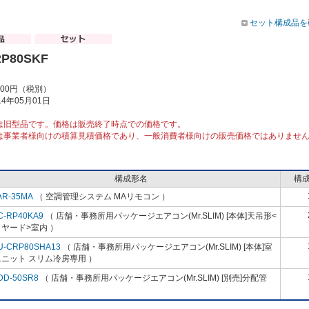
セット構成品を
RP80SKF
000円（税別）
4年05月01日
は旧型品です。価格は販売終了時点での価格です。
は事業者様向けの積算見積価格であり、一般消費者様向けの販売価格ではありませ
構成形名
構
AR-35MA
（ 空調管理システム MAリモコン ）
C-RP40KA9
（ 店舗・事務所用パッケージエアコン(Mr.SLIM) [本体]天吊形<
ヤード>室内 ）
U-CRP80SHA13
（ 店舗・事務所用パッケージエアコン(Mr.SLIM) [本体]室
ニット スリム冷房専用 ）
DD-50SR8
（ 店舗・事務所用パッケージエアコン(Mr.SLIM) [別売]分配管