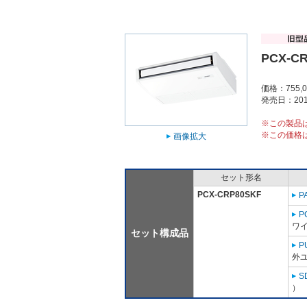
PCX-C
価格：755,
発売日：201
※この製品
※この価格
画像拡大
セット形名
PCX-CRP80SKF
P
P
ワイ
セット構成品
P
外ユ
S
）