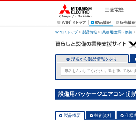
WIN2Kトップ
製品情報
[業務用]空調・換気
形名から製品情報を探す
設備用パッケージエアコン [別売]
製品概要
技術資料
仕様