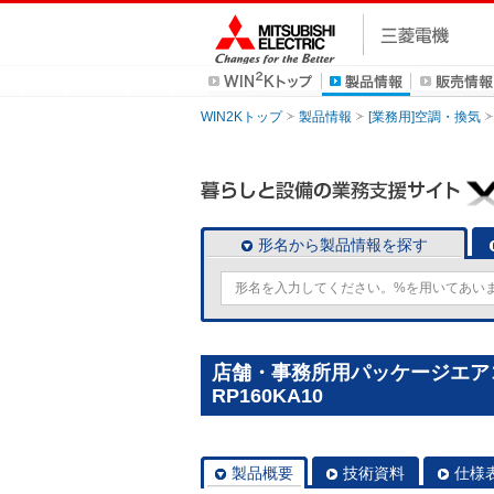
WIN2Kトップ
製品情報
[業務用]空調・換気
形名から製品情報を探す
店舗・事務所用パッケージエアコン(
RP160KA10
製品概要
技術資料
仕様