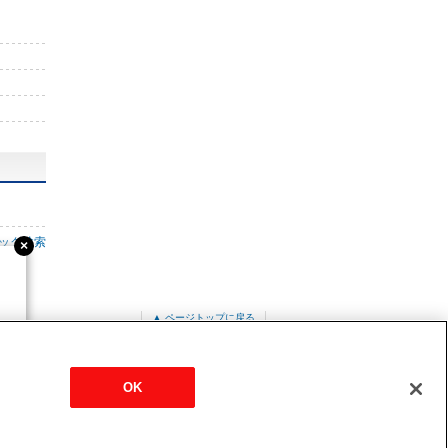
ック検索
▲ ページトップに戻る
PC-RP160KA10
OK