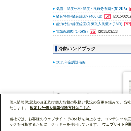
気流・温度分布<温度・風速分布図> (512KB)
騒音特性<騒音線図> (400KB)
[2015/02/1
能力特性<静圧線図(外気取入風量)> (1MB)
電気配線図 (145KB)
[2015/03/11]
冷熱ハンドブック
2015年空調設備編
個人情報保護法の改正及び個人情報の取扱い状況の変更を鑑みて、当社
WIN2Kトップ
製品情報
[業務用]空調・換気
たします。
改定した個人情報保護方針はこちら
当社では、お客様のウェブサイトでの体験を向上させ、コンテンツや広
ックを分析するために、クッキーを使用しています。
ウェブサイト利
クリップリスト
0
0
製品：
/ 資料：