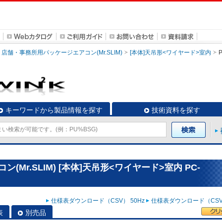
店舗・事務所用パッケージエアコン(Mr.SLIM)
[本体]天吊形<ワイヤード>室内
キーワードから製品情報を探す
技術資料を探す
Mr.SLIM) [本体]天吊形<ワイヤード>室内 PC-
仕様表ダウンロード（CSV） 50Hz
仕様表ダウンロード（CSV）
表
別売品