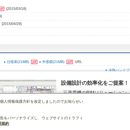
[2015/03/18]
9]
[2015/04/29]
仕様表(21MB)
外形図(21MB)
URL
冷熱ハンドブ
設備設計の効率化をご提案！
三菱電機のBIMソリューション
（空調.換気.照明）
個人情報保護方針を改定しましたのでお知らせい
店舗・事務所用パッケージエアコン(Mr.SLIM)
[本体]天吊形<ワイヤード>室内
詳細を見る
告をパーソナライズし、ウェブサイトのトラフィ
用規約