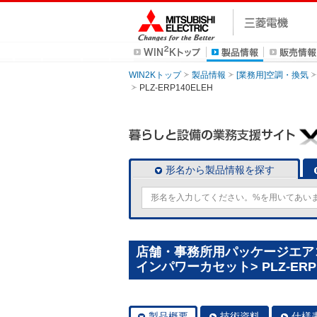
WIN2Kトップ
製品情報
[業務用]空調・換気
PLZ-ERP140ELEH
形名から製品情報を探す
店舗・事務所用パッケージエアコン(
インパワーカセット> PLZ-ERP1
製品概要
技術資料
仕様