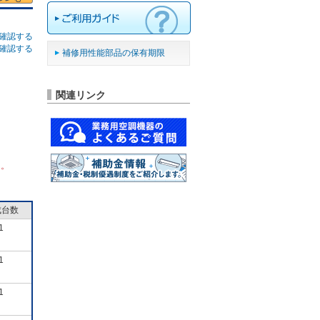
確認する
確認する
補修用性能部品の保有期限
関連リンク
ん。
成台数
1
1
1