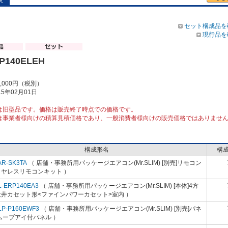
セット構成品を
現行品を
P140ELEH
2,000円（税別）
5年02月01日
は旧型品です。価格は販売終了時点での価格です。
は事業者様向けの積算見積価格であり、一般消費者様向けの販売価格ではありませ
構成形名
構
AR-SK3TA
（ 店舗・事務所用パッケージエアコン(Mr.SLIM) [別売]リモコン
イヤレスリモコンキット ）
L-ERP140EA3
（ 店舗・事務所用パッケージエアコン(Mr.SLIM) [本体]4方
天井カセット形<ファインパワーカセット>室内 ）
LP-P160EWF3
（ 店舗・事務所用パッケージエアコン(Mr.SLIM) [別売]パネ
ムーブアイ付パネル ）