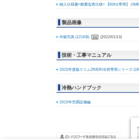
納入仕様書<耐重塩害仕様> 【60Hz専用】 (3MB
製品画像
外観写真 (221KB)
[2022/01/13]
技術・工事マニュアル
2015年度版スリムZR/ER/冷房専用シリーズ (28
冷熱ハンドブック
2015年空調設備編