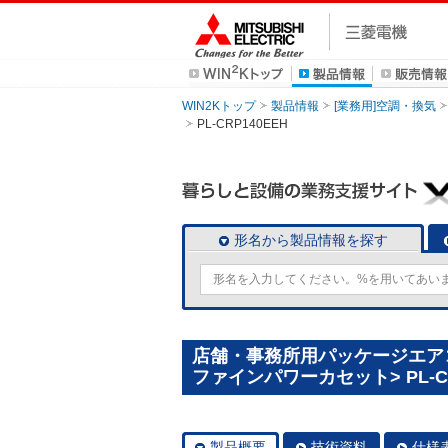
WIN2Kトップ
製品情報
[業務用]空調・換気
PL-CRP140EEH
形名から製品情報を探す
店舗・事務所用パッケージエアコン(
ファインパワーカセット> PL-CR
製品概要
技術資料
仕様