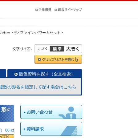
カセット形<ファインパワーカセット>
販促資料を探す（全文検索）
複数の形名を指定して探す場合はこちら
ト形<
 60Hz