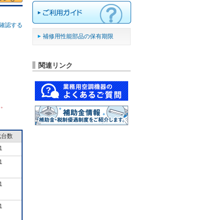
確認する
補修用性能部品の保有期限
関連リンク
ん。
成台数
1
1
1
1