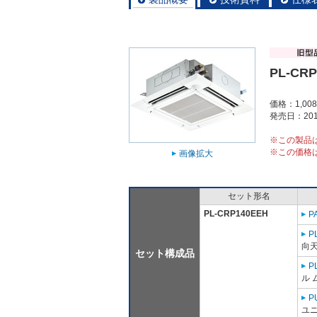
PL-CRP
価格：1,00
発売日：201
※この製品
※この価格
画像拡大
セット形名
PL-CRP140EEH
P
P
向
セット構成品
P
ル 
P
ユニ