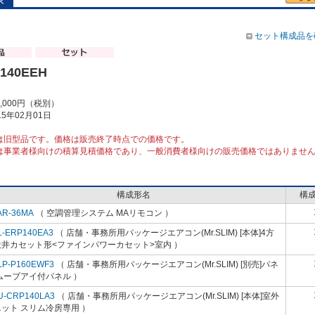
セット構成品を
140EEH
8,000円（税別）
5年02月01日
は旧型品です。価格は販売終了時点での価格です。
は事業者様向けの積算見積価格であり、一般消費者様向けの販売価格ではありませ
構成形名
構
AR-36MA
（ 空調管理システム MAリモコン ）
L-ERP140EA3
（ 店舗・事務所用パッケージエアコン(Mr.SLIM) [本体]4方
天井カセット形<ファインパワーカセット>室内 ）
LP-P160EWF3
（ 店舗・事務所用パッケージエアコン(Mr.SLIM) [別売]パネ
ムーブアイ付パネル ）
U-CRP140LA3
（ 店舗・事務所用パッケージエアコン(Mr.SLIM) [本体]室外
ット スリム冷房専用 ）