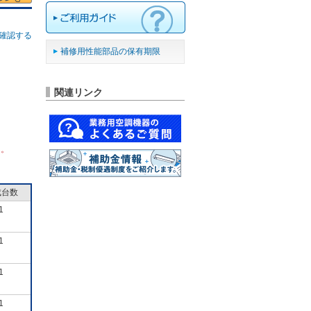
確認する
補修用性能部品の保有期限
関連リンク
ん。
成台数
1
1
1
1