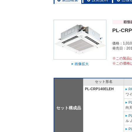
PL-CRP
価格：1,01
発売日：201
※この製品
※この価格
画像拡大
セット形名
PL-CRP140ELEH
P
ワ
P
セット構成品
向
P
ル 
P