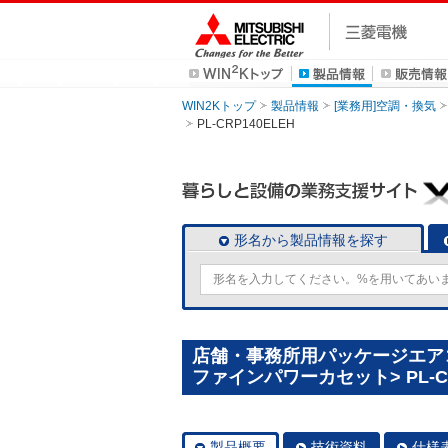
WIN2Kトップ
製品情報
[業務用]空調・換気
PL-CRP140ELEH
形名から製品情報を探す
店舗・事務所用パッケージエアコン(
ファインパワーカセット> PL-CR
製品概要
技術資料
仕様