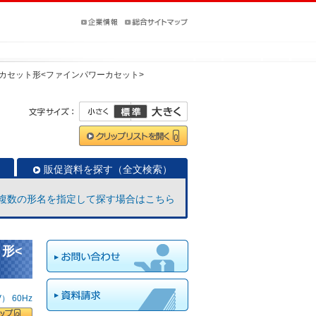
カセット形<ファインパワーカセット>
販促資料を探す（全文検索）
複数の形名を指定して探す場合はこちら
ト形<
 60Hz