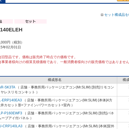
セット構成品を
140ELEH
0,000円（税別）
5年02月01日
は旧型品です。価格は販売終了時点での価格です。
は事業者様向けの積算見積価格であり、一般消費者様向けの販売価格ではありませ
構成形名
構
AR-SK3TA
（ 店舗・事務所用パッケージエアコン(Mr.SLIM) [別売]リモコン
イヤレスリモコンキット ）
L-ERP140EA3
（ 店舗・事務所用パッケージエアコン(Mr.SLIM) [本体]4方
天井カセット形<ファインパワーカセット>室内 ）
LP-P160EWF3
（ 店舗・事務所用パッケージエアコン(Mr.SLIM) [別売]パネ
ムーブアイ付パネル ）
U-CRP140LA3
（ 店舗・事務所用パッケージエアコン(Mr.SLIM) [本体]室外