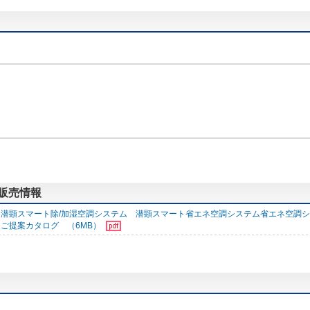
る販売情報
潜顕スマート除/加湿空調システム 潜顕スマート省エネ空調システム省エネ空調
ご提案カタログ （6MB）