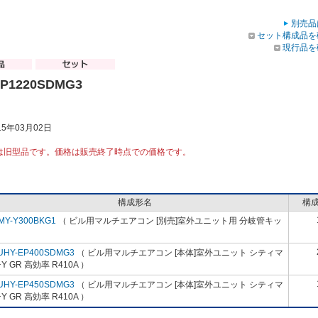
別売品
セット構成品を
現行品を
EP1220SDMG3
5年03月02日
は旧型品です。価格は販売終了時点での価格です。
構成形名
構
MY-Y300BKG1
（ ビル用マルチエアコン [別売]室外ユニット用 分岐管キッ
）
UHY-EP400SDMG3
（ ビル用マルチエアコン [本体]室外ユニット シティマ
Y GR 高効率 R410A ）
UHY-EP450SDMG3
（ ビル用マルチエアコン [本体]室外ユニット シティマ
Y GR 高効率 R410A ）