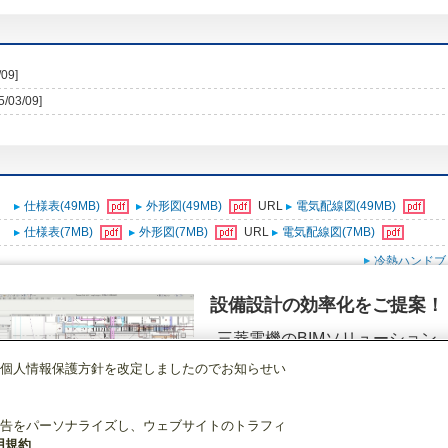
/09]
5/03/09]
仕様表(49MB)
外形図(49MB)
URL
電気配線図(49MB)
仕様表(7MB)
外形図(7MB)
URL
電気配線図(7MB)
冷熱ハンドブ
設備設計の効率化をご提案！
三菱電機のBIMソリューション
（空調.換気.照明）
個人情報保護方針を改定しましたのでお知らせい
ビル用マルチエアコン
[本体]室外ユニット
シティマルチY GR 高効率
R410A
詳細を見る
告をパーソナライズし、ウェブサイトのトラフィ
用規約