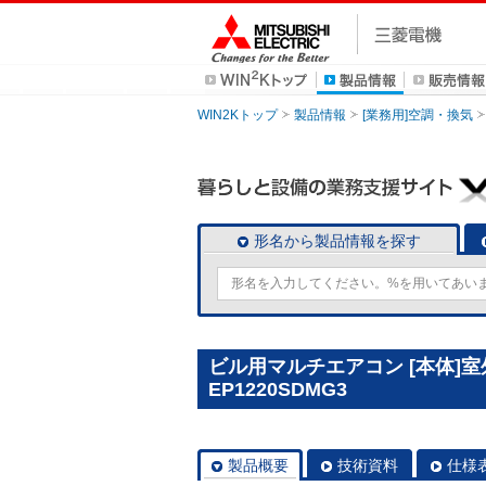
WIN2Kトップ
製品情報
[業務用]空調・換気
形名から製品情報を探す
ビル用マルチエアコン [本体]室外ユ
EP1220SDMG3
製品概要
技術資料
仕様