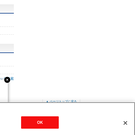
ック検索
▲ ページトップに戻る
PUHY-EP1220SDMG3
OK