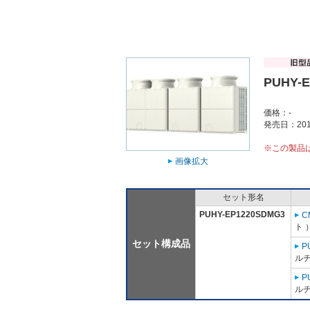
PUHY-
価格：-
発売日：201
※この製品
画像拡大
セット形名
PUHY-EP1220SDMG3
C
ト 
セット構成品
P
ルチ
P
ルチ