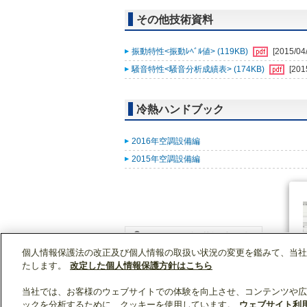
その他技術資料
振動特性<振動ﾚﾍﾞﾙ値> (119KB)
[2015/04
騒音特性<騒音分析成績表> (174KB)
[201
冷熱ハンドブック
2016年空調設備編
2015年空調設備編
個人情報保護法の改正及び個人情報の取扱い状況の変更を鑑みて、当社
WIN2Kトップ
製品情報
[業務用]空調・換気
たします。
改定した個人情報保護方針はこちら
当社では、お客様のウェブサイトでの体験を向上させ、コンテンツや広
ックを分析するために、クッキーを使用しています。
ウェブサイト利