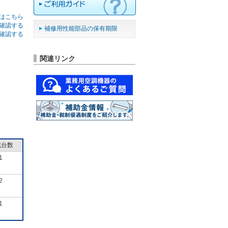
はこちら
確認する
補修用性能部品の保有期限
確認する
関連リンク
成台数
1
2
1