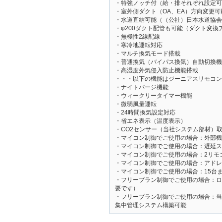
・特強ノッチ付（給・排それぞれ設定可
・室外側ダクト（OA、EA）方向変更可
・水道直結可能（（公社）日本水道協会
・φ200ダクト配管も可能（ダクト変換
・無極性2線配線
・寒冷地運転対応
・マルチ換気モード搭載
・普通換気（バイパス換気）自動切換機
・高湿度外気侵入防止機能搭載
・・・以下の機能はジーニアスリモコン（
・ナイトパージ機能
・ウィークリータイマー機能
・微弱風量運転
・24時間換気設定対応
・省エネ表示（温度表示）
・CO2センサー（当社システム部材）
・マイコン制御でご使用の場合：外部機
・マイコン制御でご使用の場合：遅延ス
・マイコン制御でご使用の場合：2リモ
・マイコン制御でご使用の場合：アドレ
・マイコン制御でご使用の場合：15台
・フリープラン制御でご使用の場合：ロ
要です）
・フリープラン制御でご使用の場合：当
集中管理システム構築可能