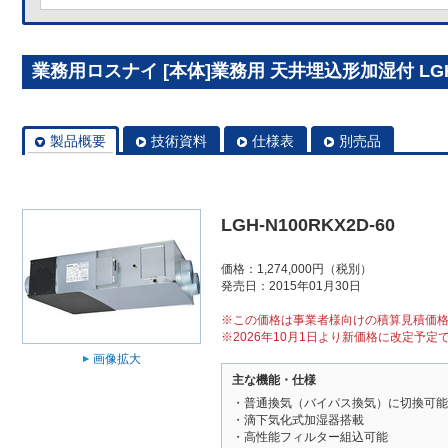
業務用ロスナイ [本体]業務用 天井埋込形加湿付 LGH-N
製品概要
技術資料
仕様表
別売品
LGH-N100RKX2D-60
価格：1,274,000円（税別）
発売日：2015年01月30日
※この価格は事業者様向けの積算見積価
※2026年10月1日より新価格に改定予定
画像拡大
主な機能・仕様
・普通換気（バイパス換気）に切換可能
・滴下気化式加湿器搭載
・高性能フィルター組込可能