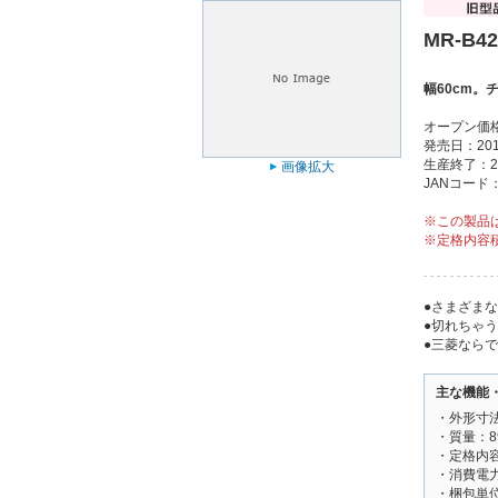
MR-B42
幅60cm
オープン価
発売日：201
生産終了：2
画像拡大
JANコード：4
※この製品
※定格内容積
●さまざま
●切れちゃ
●三菱なら
主な機能
・外形寸法：
・質量：8
・定格内容
・消費電力
・梱包単