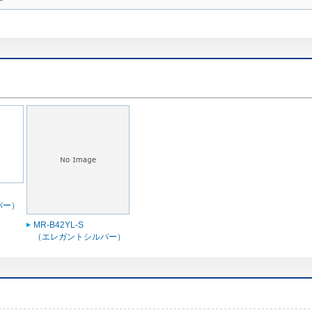
バー）
MR-B42YL-S
（エレガントシルバー）