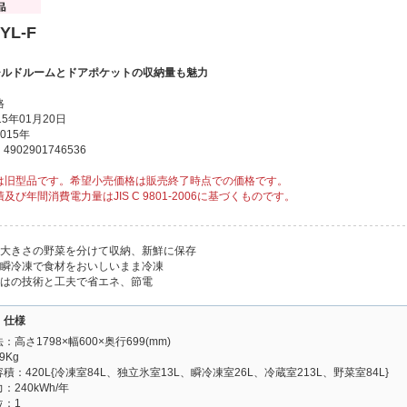
YL-F
。チルドルームとドアポケットの収納量も魅力
格
5年01月20日
015年
902901746536
は旧型品です。希望小売価格は販売終了時点での価格です。
及び年間消費電力量はJIS C 9801-2006に基づくものです。
な大きさの野菜を分けて収納、新鮮に保存
う瞬冷凍で食材をおいしいまま冷凍
ではの技術と工夫で省エネ、節電
・仕様
高さ1798×幅600×奥行699(mm)
9Kg
積：420L{冷凍室84L、独立氷室13L、瞬冷凍室26L、冷蔵室213L、野菜室84L}
：240kWh/年
位：1