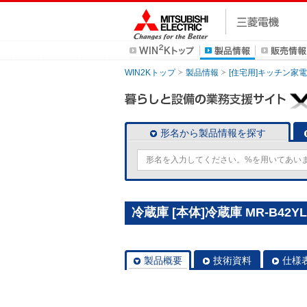
WIN2Kトップ
製品情報
[住宅用]キッチン家電
形名から製品情報を探す
冷蔵庫 [本体]冷蔵庫 MR-B42YL
製品概要
技術資料
仕様