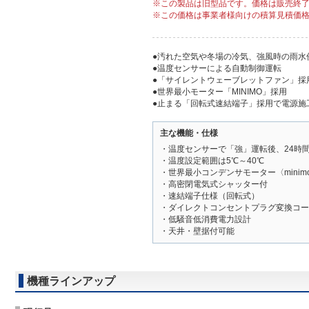
※この製品は旧型品です。価格は販売終
※この価格は事業者様向けの積算見積価
●汚れた空気や冬場の冷気、強風時の雨水
●温度センサーによる自動制御運転
●「サイレントウェーブレットファン」採
●世界最小モーター「MINIMO」採用
●止まる「回転式速結端子」採用で電源施
主な機能・仕様
・温度センサーで「強」運転後、24時
・温度設定範囲は5℃～40℃
・世界最小コンデンサモーター〈mini
・高密閉電気式シャッター付
・速結端子仕様（回転式）
・ダイレクトコンセントプラグ変換コード（
・低騒音低消費電力設計
・天井・壁据付可能
機種ラインアップ