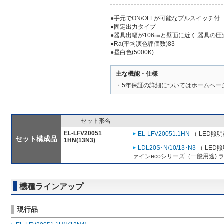
●手元でON/OFFが可能なプルスイッチ付
●固定出力タイプ
●器具出幅が106㎜と壁面に近く,器具の
●Ra(平均演色評価数)83
●昼白色(5000K)
主な機能・仕様
・5年保証の詳細についてはホームペー
セット形名
EL-LFV20051
EL-LFV20051.1HN
（ LED照
セット構成品
1HN(13N3)
LDL20S･N/10/13･N3
（ LED
ァインecoシリーズ（一般用途) ラン
機種ラインアップ
現行品