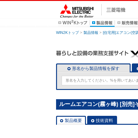
WIN2Kトップ
製品情報
[住宅用]エアコン(空
形名から製品情報を探す
ルームエアコン(霧ヶ峰) [別売]そ
製品概要
技術資料