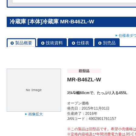
冷蔵庫 [本体]冷蔵庫 MR-B46ZL-W
仕様表ダウ
製品概要
技術資料
仕様表
別売品
MR-B46ZL-W
ｽﾘﾑな幅60cmで、たっぷり入る455L
オープン価格
発売日：2015年11月01日
生産終了：2016年
画像拡大
JANコード：4902901761157
※この製品は旧型品です。希望小売価格
※定格内容積及び年間消費電力量はJIS C 9