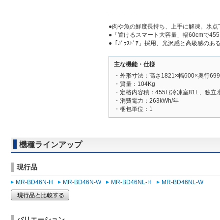
●肉や魚の鮮度長持ち、上手に解凍。氷点
●「置けるスマート大容量」幅60cmで455
●「ｶﾞﾗｽﾄﾞｱ」採用、光沢感と高級感のあるﾃ
主な機能・仕様
・外形寸法：高さ1821×幅600×奥行699
・質量：104Kg
・定格内容積：455L{冷凍室81L、独立氷
・消費電力：263kWh/年
・梱包単位：1
機種ラインアップ
現行品
MR-BD46N-H
MR-BD46N-W
MR-BD46NL-H
MR-BD46NL-W
バリエーション