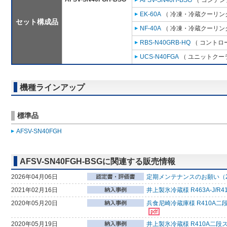
AFSV-SN40H-BSG
（ コンデン
EK-60A
（ 冷凍・冷蔵クーリング
セット構成品
NF-40A
（ 冷凍・冷蔵クーリング
RBS-N40GRB-HQ
（ コントロ
UCS-N40FGA
（ ユニットクーラ
機種ラインアップ
標準品
AFSV-SN40FGH
AFSV-SN40FGH-BSGに関連する販売情報
2026年04月06日
定期メンテナンスのお願い（2
2021年02月16日
井上製氷冷蔵様 R463A-J
2020年05月20日
兵食尼崎冷蔵庫様 R410A二
2020年05月19日
井上製氷冷蔵様 R410A二段