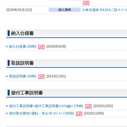
2020年05月15日
小林冷蔵様 R410A二段スク
納入仕様書
納入仕様書 (2MB)
[2026/04/28]
取扱説明書
取扱説明書 (2MB)
[2019/11/01]
据付工事説明書
据付工事説明書<据付工事説明書(ｼｽﾃﾑ編)> (7MB)
[2020/12/02]
据付取付要領<運転・停止ﾌﾛｰﾁｬｰﾄ> (70KB)
[2016/12/09]