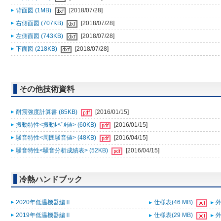
背面図 (1MB)
[2018/07/28]
右側面図 (707KB)
[2018/07/28]
左側面図 (743KB)
[2018/07/28]
下面図 (218KB)
[2018/07/28]
その他技術資料
耐震強度計算書 (85KB)
[2016/01/15]
振動特性<振動ﾚﾍﾞﾙ値> (60KB)
[2016/01/15]
騒音特性<周囲騒音値> (48KB)
[2016/04/15]
騒音特性<騒音分析成績表> (52KB)
[2016/04/15]
冷熱ハンドブック
2020年低温機器編Ⅱ
仕様表(46 MB)
外
2019年低温機器編Ⅱ
仕様表(29 MB)
外