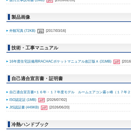
据付工事説明書 (1MB)
[2016/02/10]
製品画像
外観写真 (72KB)
[2017/03/16]
技術・工事マニュアル
16年度住宅設備用RACHACポケットマニュアル改訂版Ａ (31MB)
[2016
自己適合宣言書・証明書
自己適合宣言書<１６年・１７年度モデル ルームエアコン霧ヶ峰（１７年２月 S17-
ISO認定証 (1MB)
[2026/07/02]
JIS認証書 (449KB)
[2026/06/20]
冷熱ハンドブック