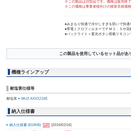
※この製品は旧型品です。価格は販売終
※この価格は事業者様向けの積算見積価
●みまもり快適で冷やしすぎを防いで快適
●帯電ミクロフィルターでＰＭ２．５や花
●バックライト＋畜光ボタン搭載リモコン
この製品を使用しているセット品があ
機種ラインアップ
耐塩害仕様等
耐塩害
MUZ-AXV2216E
納入仕様書
納入仕様書 (818KB)
[2016/02/16]