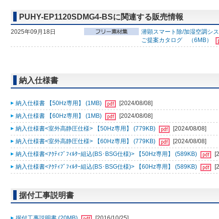
PUHY-EP1120SDMG4-BSに関連する販売情報
2025年09月18日
潜顕スマート除/加湿空調シ
ご提案カタログ （6MB）
納入仕様書
納入仕様書 【50Hz専用】 (1MB)
[2024/08/08]
納入仕様書 【60Hz専用】 (1MB)
[2024/08/08]
納入仕様書<室外高静圧仕様> 【50Hz専用】 (779KB)
[2024/08/08]
納入仕様書<室外高静圧仕様> 【60Hz専用】 (779KB)
[2024/08/08]
納入仕様書<ｱｸﾃｨﾌﾞﾌｨﾙﾀｰ組込(BS･BSG仕様)> 【50Hz専用】 (589KB)
[
納入仕様書<ｱｸﾃｨﾌﾞﾌｨﾙﾀｰ組込(BS･BSG仕様)> 【60Hz専用】 (589KB)
[
据付工事説明書
据付工事説明書 (20MB)
[2016/10/25]