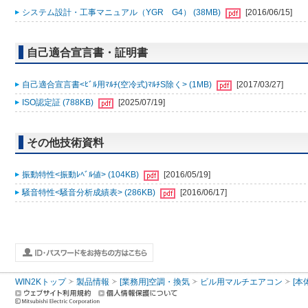
システム設計・工事マニュアル（YGR G4） (38MB)
[2016/06/15]
自己適合宣言書・証明書
自己適合宣言書<ﾋﾞﾙ用ﾏﾙﾁ(空冷式)ﾏﾙﾁS除く> (1MB)
[2017/03/27]
ISO認定証 (788KB)
[2025/07/19]
その他技術資料
振動特性<振動ﾚﾍﾞﾙ値> (104KB)
[2016/05/19]
騒音特性<騒音分析成績表> (286KB)
[2016/06/17]
WIN2Kトップ
製品情報
[業務用]空調・換気
ビル用マルチエアコン
[本