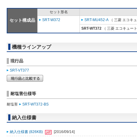
セット形名
セット構成品
SRT-W372
SRT-MU452-A
（ 三菱 エコキ
SRT-WT372
（ 三菱 エコキュート
機種ラインアップ
現行品
SRT-VT377
耐塩害仕様等
耐塩害
SRT-WT372-BS
納入仕様書
納入仕様書 (826KB)
[2016/09/14]