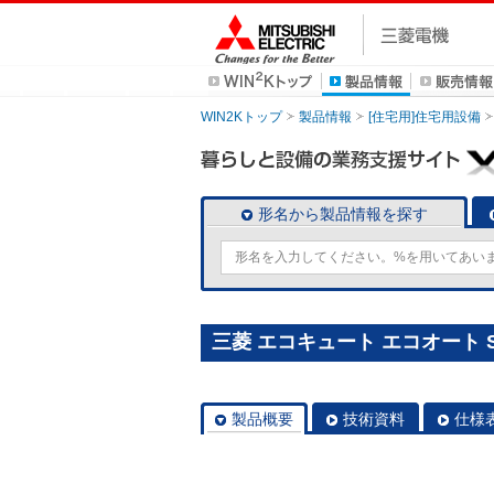
WIN2Kトップ
製品情報
[住宅用]住宅用設備
形名から製品情報を探す
三菱 エコキュート エコオート SR
製品概要
技術資料
仕様