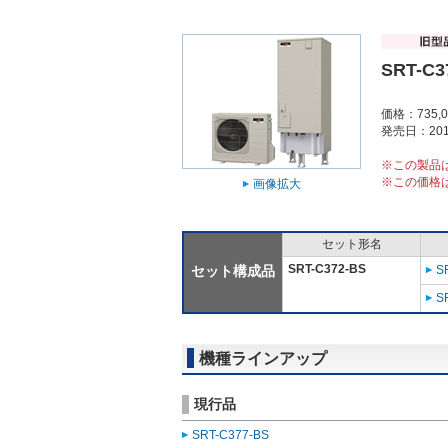
SRT-C3
価格：735,
発売日：201
※この製品
※この価格
画像拡大
セット形名
SRT-C372-BS
セット構成品
S
S
機種ラインアップ
現行品
SRT-C377-BS