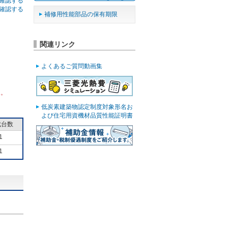
確認する
確認する
補修用性能部品の保有期限
関連リンク
よくあるご質問動画集
ん。
低炭素建築物認定制度対象形名お
よび住宅用資機材品質性能証明書
成台数
1
1