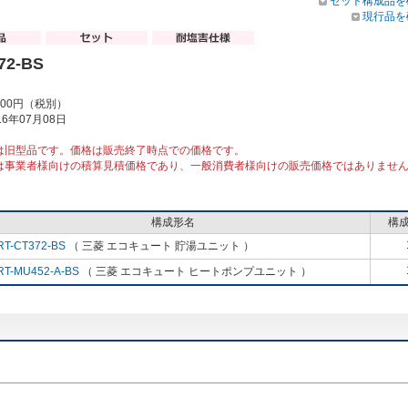
セット構成品を
現行品を
72-BS
000円（税別）
6年07月08日
は旧型品です。価格は販売終了時点での価格です。
は事業者様向けの積算見積価格であり、一般消費者様向けの販売価格ではありませ
構成形名
構
RT-CT372-BS
（ 三菱 エコキュート 貯湯ユニット ）
RT-MU452-A-BS
（ 三菱 エコキュート ヒートポンプユニット ）